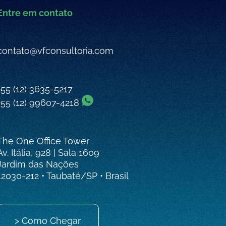
Entre em contato
contato@vfconsultoria.com
+55 (12) 3635-5217
+55 (12) 99607-4218
The One Office Tower
Av. Itália, 928 | Sala 1609
Jardim das Nações
12030-212 • Taubaté/SP • Brasil
> Como Chegar