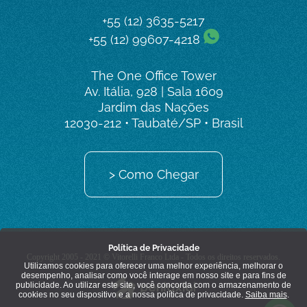
+55 (12) 3635-5217
+55 (12) 99607-4218
The One Office Tower
Av. Itália, 928 | Sala 1609
Jardim das Nações
12030-212 • Taubaté/SP • Brasil
> Como Chegar
Política de Privacidade
Copyright 2005 - 2021 © Vitorelli Franco Ltda - Todos os direitos reservados.
Utilizamos cookies para oferecer uma melhor experiência, melhorar o
desempenho, analisar como você interage em nosso site e para fins de
publicidade. Ao utilizar este site, você concorda com o armazenamento de
cookies no seu dispositivo e a nossa política de privacidade.
Saiba mais
.